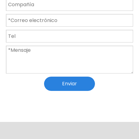
15W RGB Garden Fountain Pool Pond Spotlight Lámpara subacuática impermeable
Lámpara impermeable AC12V IP68 15w 18w 24w 36W Luz de piscina
Enviar
Luz de piscina impermeable 12V luz subacuática con control remoto
Luces subacuáticas montadas en la pared de la piscina del Rgb de la luz IP68