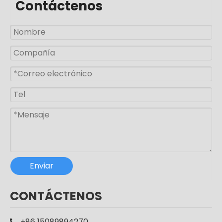
Contáctenos
50w 100w 150w Aluminio Split Panel solar Farola
300w Iluminación exterior Aluminio IP65 Panel solar dividido Farola
Enviar
Luz de calle LED solar de aluminio impermeable al aire libre IP65 de alta calidad
CE RoHS aluminio IP65 SMD 250w LED al aire libre poste carretera lámpara farola
CONTÁCTENOS
+86 15089894270
