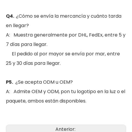
Q4.
¿Cómo se envía la mercancía y cuánto tarda
en llegar?
A: Muestra generalmente por DHL, FedEx, entre 5 y
7 días para llegar.
El pedido al por mayor se envía por mar, entre
25 y 30 días para llegar.
P5.
¿Se acepta ODM u OEM?
A: Admite OEM y ODM, pon tu logotipo en la luz o el
paquete, ambos están disponibles.
Luz de calle LED solar de aluminio impermeable al aire libre IP65 de alta calidad
CE RoHS aluminio IP65 SMD 250w LED al aire libre poste carretera lámpara farola
Anterior: