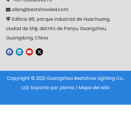
allen@bestshowled.com

Edificio B6, parque industrial de Huachuang,

ciudad de Shiji, distrito de Panyu, Guangzhou,
Guangdong, China.
Copyright © 2021 Guangzhou Bestshow Lighting Co.,
Ltd. Soporte por
plomo
|
Mapa del sitio