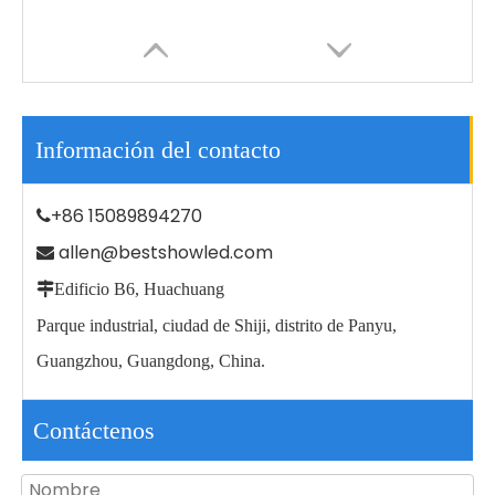
Información del contacto
+86 15089894270

allen@bestshowled.com


Edificio B6, Huachuang
China Fabricante Aluminio Ip65 Impermeable Exterior Led Farola
36W IP68 sumergible bajo el agua para piscinas Rgb Outdoor Led Spa Light
Parque industrial, ciudad de Shiji, distrito de Panyu,
Guangzhou, Guangdong, China.
Contáctenos