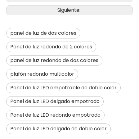
Siguiente:
panel de luz de dos colores
Panel de luz redondo de 2 colores
panel de luz redondo de dos colores
plafón redondo multicolor
El alto brillo 200w llevó la iluminación al aire libre de las luces de calle 3030led
Precio al por mayor Iluminación exterior impermeable Smd 150w Farola LED
Panel de luz LED empotrable de doble color
Panel de luz LED delgado empotrado
Panel de luz LED redondo empotrado
Panel de luz LED delgado de doble color