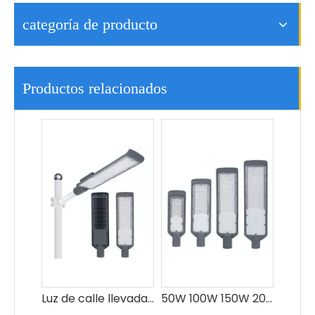
categoría de producto
Luz de calle llevada al aire libre elegante elegante 50w del diseño moderno de las luces de calle comerciales
50W 100W 150W 200W 250w Fabricación Aluminio Led Precio de la lámpara de calle
Productos relacionados
Jardín de carretera al aire libre que enciende la luz de calle llevada 100w impermeable IP66
El aluminio impermeable al aire libre ahorro de energía IP65 Smd llevó el alumbrado público