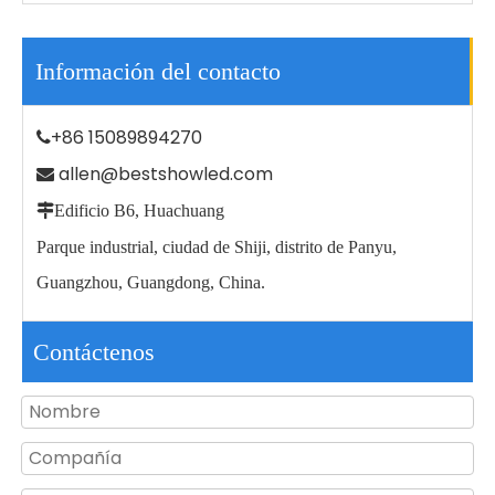
Información del contacto
+86 15089894270

allen@bestshowled.com


Edificio B6, Huachuang
China Fabricante Aluminio Ip65 Impermeable Exterior Led Farola
36W IP68 sumergible bajo el agua para piscinas Rgb Outdoor Led Spa Light
Parque industrial, ciudad de Shiji, distrito de Panyu,
Guangzhou, Guangdong, China.
Contáctenos