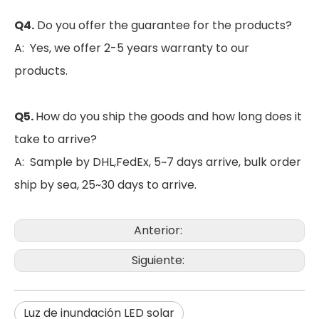
Q4.
Do you offer the guarantee for the products?
A: Yes, we offer 2-5 years warranty to our
products.
Q5.
How do you ship the goods and how long does it
take to arrive?
A: Sample by DHL,FedEx, 5~7 days arrive, bulk order
ship by sea, 25~30 days to arrive.
Luz de calle LED solar de aluminio impermeable al aire libre IP65 de alta calidad
CE RoHS aluminio IP65 SMD 250w LED al aire libre poste carretera lámpara farola
Anterior:
Siguiente:
Luz de inundación LED solar