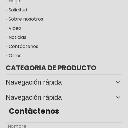
Hogar
Solicitud
Sobre nosotros
Video
lámpara llevada al aire libre solar del camino de la luz de calle de 100w 200w 300W
100w 200w 300W Ip66 Lámparas solares Jardín al aire libre Luz de calle
Noticias
Contáctenos
Otros
CATEGORIA DE PRODUCTO
Navegación rápida
Navegación rápida
Contáctenos
50w 100w 150w Aluminio Split Panel solar Farola
300w Iluminación exterior Aluminio IP65 Panel solar dividido Farola