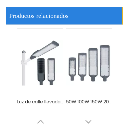
Luz de calle llevada al aire libre elegante elegante 50w del diseño moderno de las luces de calle comerciales
50W 100W 150W 200W 250w Fabricación Aluminio Led Precio de la lámpara de calle
Productos relacionados
Jardín de carretera al aire libre que enciende la luz de calle llevada 100w impermeable IP66
El aluminio impermeable al aire libre ahorro de energía IP65 Smd llevó el alumbrado público