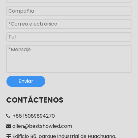
Enviar
Luz de calle LED solar de aluminio impermeable al aire libre IP65 de alta calidad
CE RoHS aluminio IP65 SMD 250w LED al aire libre poste carretera lámpara farola
CONTÁCTENOS
+86 15089894270

allen@bestshowled.com

Edificio B6, parque industrial de Huachuang,
