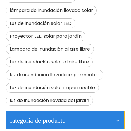
lámpara de inundación llevada solar
Luz de inundación solar LED
Proyector LED solar para jardín
Lámpara de inundación al aire libre
El alto brillo 200w llevó la iluminación al aire libre de las luces de calle 3030led
Precio al por mayor Iluminación exterior impermeable Smd 150w Farola LED
Luz de inundación solar al aire libre
luz de inundación llevada impermeable
Luz de inundación solar impermeable
luz de inundación llevada del jardín
categoría de producto