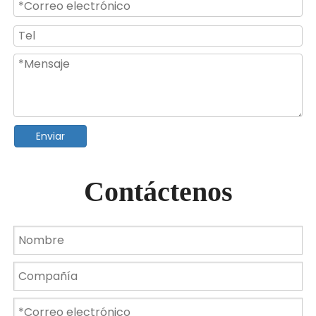
Luz de piscina LED RGB montada en la pared para PC ABS de 24W
Luces LED para piscina subacuática RGB multicolor de 18W
Enviar
Contáctenos
15W RGB Garden Fountain Pool Pond Spotlight Lámpara subacuática impermeable
Lámpara impermeable AC12V IP68 15w 18w 24w 36W Luz de piscina