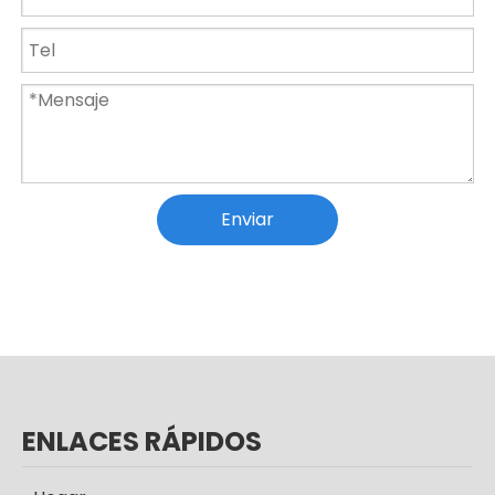
Enviar
Luz de piscina impermeable 12V luz subacuática con control remoto
Luces subacuáticas montadas en la pared de la piscina del Rgb de la luz IP68
ENLACES RÁPIDOS