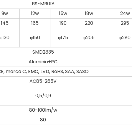
BS-MB018
9w
12w
15w
18w
24w
145
165
190
220
295
φ130
φ150
φ175
φ205
φ280
SMD2835
Aluminio+PC
E, marca C, EMC, LVD, RoHS, SAA, SASO
AC85-265V
0,5/0,9
80-100lm/w
80