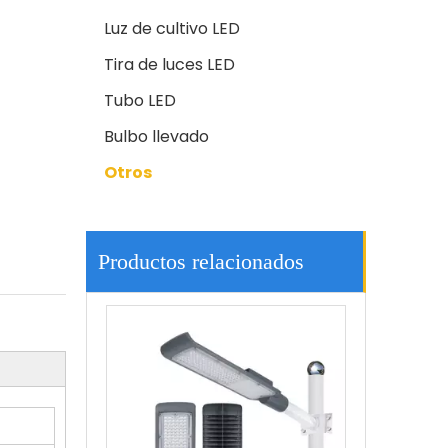
Luz de cultivo LED
Tira de luces LED
Tubo LED
Bulbo llevado
Otros
El alto brillo 200w llevó la iluminación al aire libre de las luces de calle 3030led
Productos relacionados