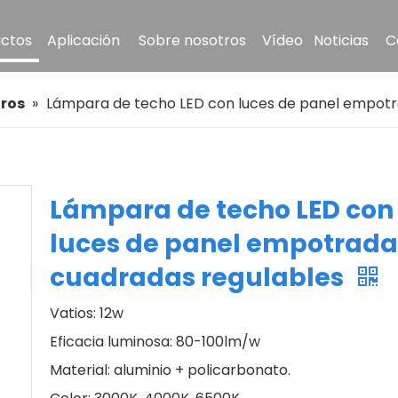
ctos
Aplicación
Sobre nosotros
Vídeo
Noticias
C
ros
»
Lámpara de techo LED con luces de panel empotr
Lámpara de techo LED con
luces de panel empotrada
cuadradas regulables
Vatios: 12w
Eficacia luminosa: 80-100lm/w
Material: aluminio + policarbonato.