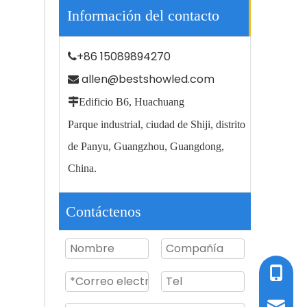
Información del contacto
+86 15089894270

allen@bestshowled.com


Edificio B6, Huachuang
Jardín de carretera al aire libre que enciende la luz de calle llevada 100w impermeable IP66
Parque industrial, ciudad de Shiji, distrito
de Panyu, Guangzhou, Guangdong,
China.
Contáctenos
TEL / W