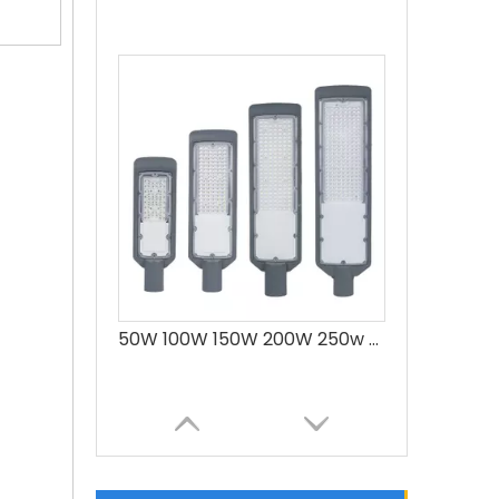
50W 100W 150W 200W 250w Fabricación Aluminio Led Precio de la lámpara de calle