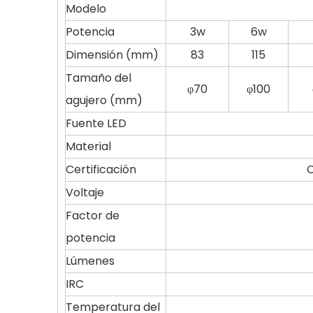
Modelo
Potencia
3w
6w
Dimensión (mm)
83
115
Tamaño del
φ70
φ100
agujero (mm)
Fuente LED
Material
Certificación
C
Voltaje
Factor de
potencia
Lúmenes
IRC
Temperatura del