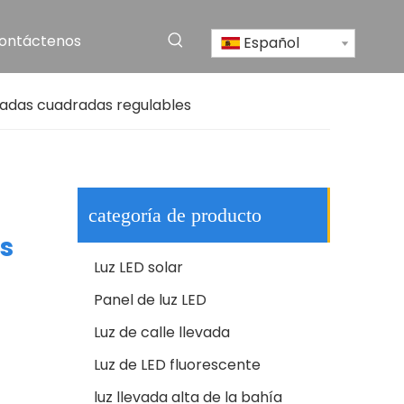
ontáctenos
Español
Luz de calle LED solar de aluminio impermeable al aire libre IP65 de alta calidad
adas cuadradas regulables
categoría de producto
s
Luz LED solar
Panel de luz LED
Luz de calle llevada
CE RoHS aluminio IP65 SMD 250w LED al aire libre poste carretera lámpara farola
Luz de LED fluorescente
luz llevada alta de la bahía