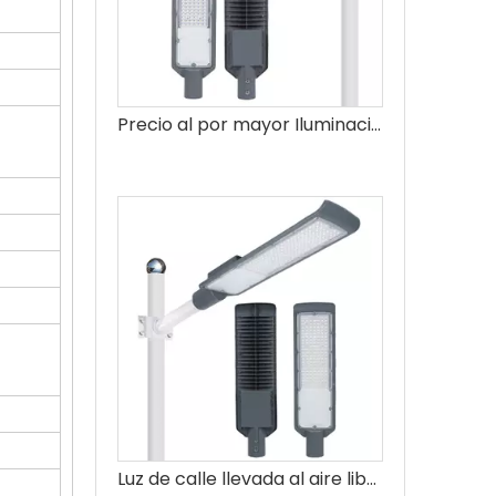
Precio al por mayor Iluminación exterior impermeable Smd 150w Farola LED
Luz de calle llevada al aire libre elegante elegante 50w del diseño moderno de las luces de calle comerciales