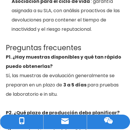
Asociación para el ciclo de vida
: garantía
asignada a su SLA, con análisis proactivos de las
devoluciones para contener el tiempo de
inactividad y el riesgo reputacional.
Preguntas frecuentes
P1. ¿Hay muestras disponibles y qué tan rápido
puedo obtenerlas?
Sí, las muestras de evaluación generalmente se
preparan en un plazo de
3 a 5 días
para pruebas
de laboratorio e in situ.
P2. ¿Qué plazo de producción debo planificar?
La producción en masa suele durar alrededor de
20
Correo electrónico: allen@bestshowled.com
TEL / WHATSAPP: +86 15089894270
Wechat