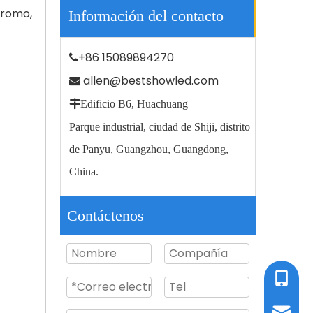
dromo,
Información del contacto
+86 15089894270

allen@bestshowled.com


Edificio B6, Huachuang
Montaje de pared de acero inoxidable submarino RGB Cambiar la luz de la piscina
Parque industrial, ciudad de Shiji, distrito
de Panyu, Guangzhou, Guangdong,
China.
Contáctenos
TEL / W