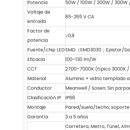
Potencia
50W / 100W / 200W / 300W
Voltaje de
85-265 V CA
entrada
Factor de
≥0,9
potencia
Fuente/chip LED
SMD（SMD3030；Epistar/S
Eficacia
100–130 lm/W
CCT
2700–7000K (típico 3000K /
Material
Aluminio + vidrio templado 
Conductor
Meanwell / Sosen; Sin parp
Clasificación IP
IP66
Montaje
Pared/suelo/techo; soporte 
Garantía
3 a 5 años
Carretera, Metro, Túnel, Alma