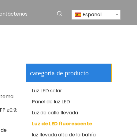
ontáctenos
Español
Montaje de pared de acero inoxidable submarino RGB Cambiar la luz de la piscina
categoría de producto
Luz LED solar
istema
Panel de luz LED
P ≥0,9;
Luz de calle llevada
Luz de pista LED
Luz de LED fluorescente
 de
luz llevada alta de la bahía