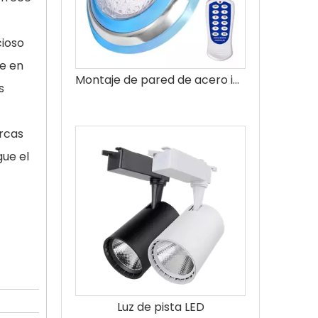
cioso
ce en
Montaje de pared de acero inoxidable submarino RGB Cambiar la luz de la piscina
s
arcas
gue el
Luz de pista LED