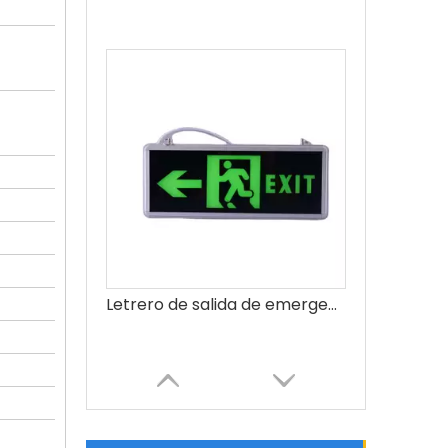
Letrero de salida de emergencia de LED montada en techo personalizada Lámpara de fuego recargable en interiores