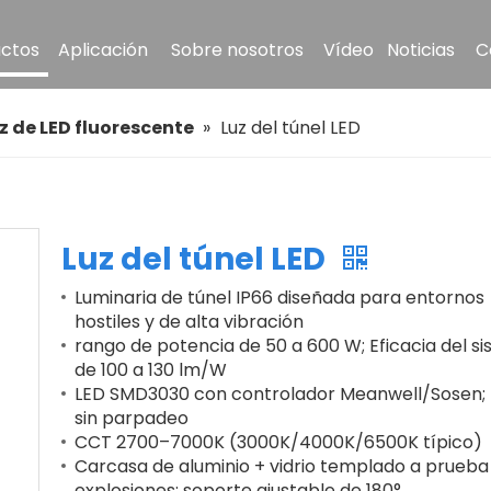
ctos
Aplicación
Sobre nosotros
Vídeo
Noticias
C
z de LED fluorescente
»
Luz del túnel LED
Luz del túnel LED
Luminaria de túnel IP66 diseñada para entornos
hostiles y de alta vibración
rango de potencia de 50 a 600 W; Eficacia del s
de 100 a 130 lm/W
LED SMD3030 con controlador Meanwell/Sosen; F
sin parpadeo
CCT 2700–7000K (3000K/4000K/6500K típico)
Carcasa de aluminio + vidrio templado a prueba
explosiones; soporte ajustable de 180°