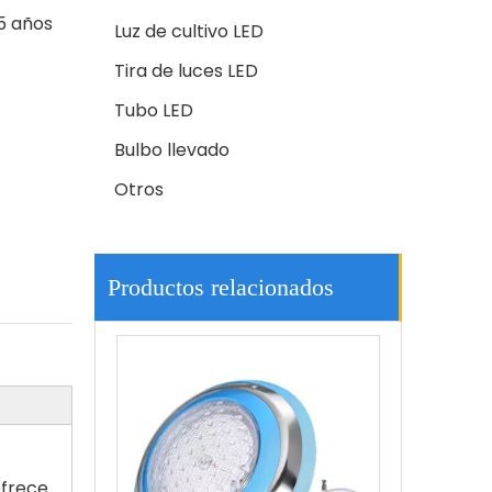
5 años
Luz de cultivo LED
Tira de luces LED
Tubo LED
Bulbo llevado
Otros
Letrero de salida de emergencia de LED montada en techo personalizada Lámpara de fuego recargable en interiores
Productos relacionados
ofrece