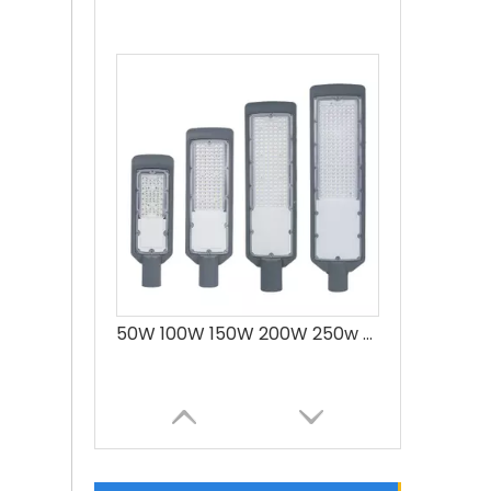
50W 100W 150W 200W 250w Fabricación Aluminio Led Precio de la lámpara de calle