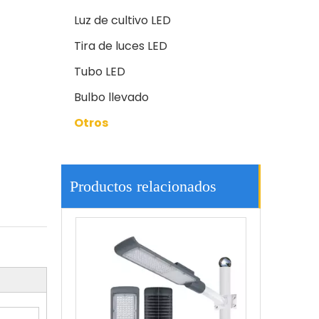
Luz de cultivo LED
Tira de luces LED
Tubo LED
Bulbo llevado
Otros
El alto brillo 200w llevó la iluminación al aire libre de las luces de calle 3030led
Productos relacionados