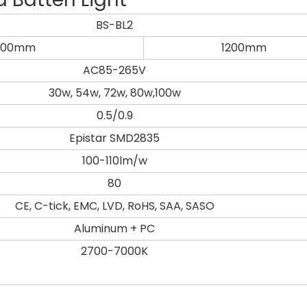
BS-BL2
600mm
1200mm
AC85-265V
30w, 54w, 72w, 80w,100w
0.5/0.9
Epistar SMD2835
100-110lm/w
80
CE, C-tick, EMC, LVD, RoHS, SAA, SASO
Aluminum + PC
2700-7000K