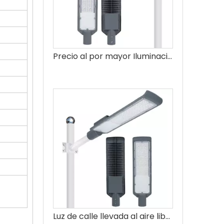
Precio al por mayor Iluminación exterior impermeable Smd 150w Farola LED
Luz de calle llevada al aire libre elegante elegante 50w del diseño moderno de las luces de calle comerciales