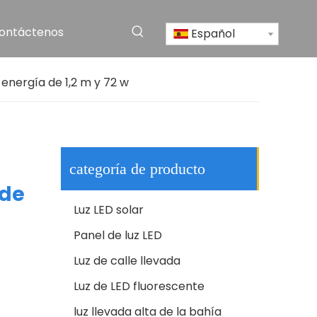
ontáctenos
Español
Luz de calle LED solar de aluminio impermeable al aire libre IP65 de alta calidad
energía de 1,2 m y 72 w
categoría de producto
 de
Luz LED solar
Panel de luz LED
Luz de calle llevada
CE RoHS aluminio IP65 SMD 250w LED al aire libre poste carretera lámpara farola
Luz de LED fluorescente
luz llevada alta de la bahía