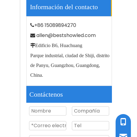
Información del contacto
+86 15089894270

allen@bestshowled.com


Edificio B6, Huachuang
Jardín de carretera al aire libre que enciende la luz de calle llevada 100w impermeable IP66
Parque industrial, ciudad de Shiji, distrito
de Panyu, Guangzhou, Guangdong,
China.
Contáctenos
TEL / W